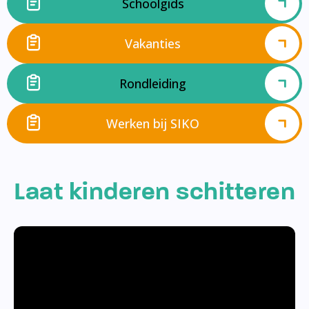
Schoolgids
Vakanties
Rondleiding
Werken bij SIKO
Laat kinderen schitteren