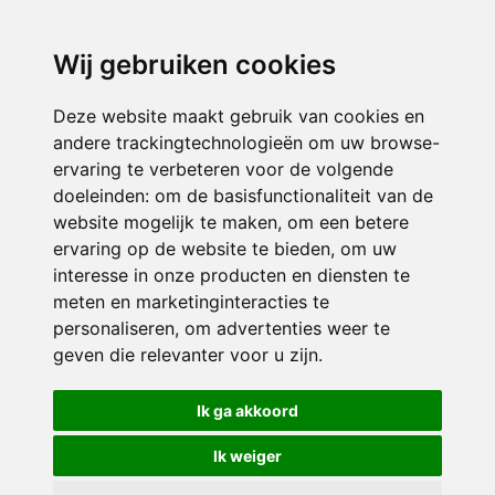
directieavonturijn@siko.nl
Wij gebruiken cookies
ONDERDEEL VAN
Deze website maakt gebruik van cookies en
andere trackingtechnologieën om uw browse-
ervaring te verbeteren voor de volgende
doeleinden:
om de basisfunctionaliteit van de
website mogelijk te maken
,
om een betere
ervaring op de website te bieden
,
om uw
interesse in onze producten en diensten te
© 2026 Avonturijn | Alle rechten voorbehouden
meten en marketinginteracties te
personaliseren
,
om advertenties weer te
Privacy policy
|
Disclaimer
|
Klachtenregeling
|
RSIN en Anbi
|
Cookie
geven die relevanter voor u zijn
.
voorkeuren
Crealisatie
The MindOffice
Ik ga akkoord
Ik weiger