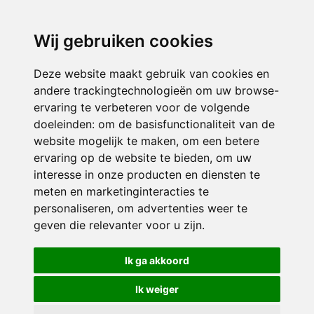
directieavonturijn@siko.nl
Wij gebruiken cookies
ONDERDEEL VAN
Deze website maakt gebruik van cookies en
andere trackingtechnologieën om uw browse-
ervaring te verbeteren voor de volgende
doeleinden:
om de basisfunctionaliteit van de
website mogelijk te maken
,
om een betere
ervaring op de website te bieden
,
om uw
interesse in onze producten en diensten te
© 2026 Avonturijn | Alle rechten voorbehouden
meten en marketinginteracties te
personaliseren
,
om advertenties weer te
Privacy policy
|
Disclaimer
|
Klachtenregeling
|
RSIN en Anbi
|
Cookie
geven die relevanter voor u zijn
.
voorkeuren
Crealisatie
The MindOffice
Ik ga akkoord
Ik weiger