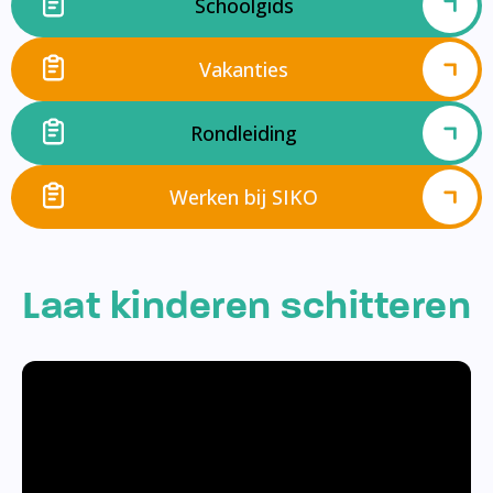
Schoolgids
Vakanties
Rondleiding
Werken bij SIKO
Laat kinderen schitteren