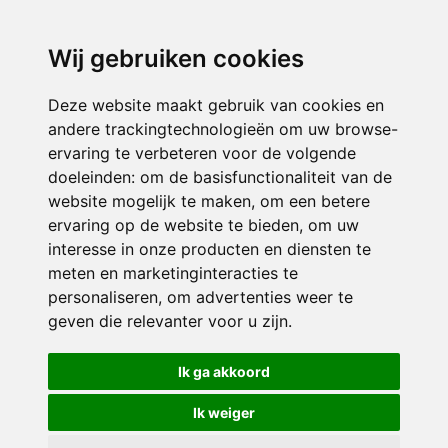
directieavonturijn@siko.nl
Wij gebruiken cookies
ONDERDEEL VAN
Deze website maakt gebruik van cookies en
andere trackingtechnologieën om uw browse-
ervaring te verbeteren voor de volgende
doeleinden:
om de basisfunctionaliteit van de
website mogelijk te maken
,
om een betere
ervaring op de website te bieden
,
om uw
interesse in onze producten en diensten te
© 2026 Avonturijn | Alle rechten voorbehouden
meten en marketinginteracties te
personaliseren
,
om advertenties weer te
Privacy policy
|
Disclaimer
|
Klachtenregeling
|
RSIN en Anbi
|
Cookie
geven die relevanter voor u zijn
.
voorkeuren
Crealisatie
The MindOffice
Ik ga akkoord
Ik weiger