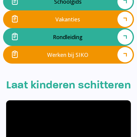
Schoolgids
Vakanties
Rondleiding
Werken bij SIKO
Laat kinderen schitteren