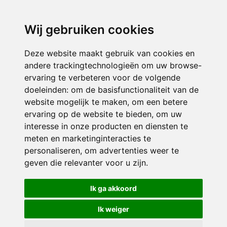
directieavonturijn@siko.nl
Wij gebruiken cookies
ONDERDEEL VAN
Deze website maakt gebruik van cookies en
andere trackingtechnologieën om uw browse-
ervaring te verbeteren voor de volgende
doeleinden:
om de basisfunctionaliteit van de
website mogelijk te maken
,
om een betere
ervaring op de website te bieden
,
om uw
interesse in onze producten en diensten te
© 2026 Avonturijn | Alle rechten voorbehouden
meten en marketinginteracties te
personaliseren
,
om advertenties weer te
Privacy policy
|
Disclaimer
|
Klachtenregeling
|
RSIN en Anbi
|
Cookie
geven die relevanter voor u zijn
.
voorkeuren
Crealisatie
The MindOffice
Ik ga akkoord
Ik weiger