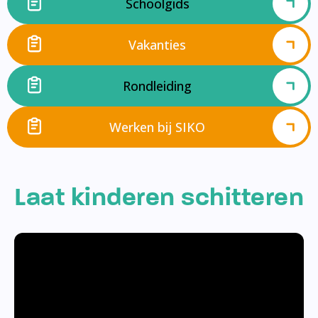
Schoolgids
Vakanties
Rondleiding
Werken bij SIKO
Laat kinderen schitteren