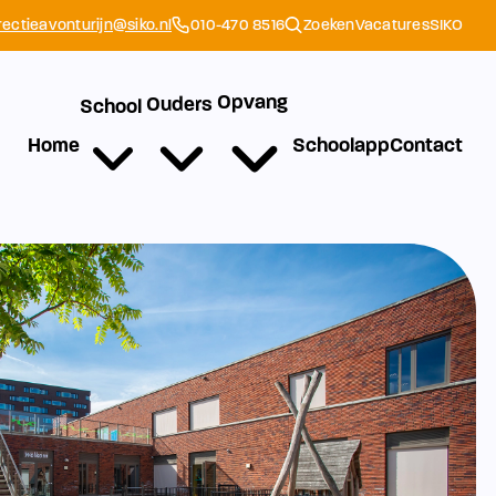
rectieavonturijn@siko.nl
010-470 8516
Zoeken
Vacatures
SIKO
Opvang
Ouders
School
Home
Schoolapp
Contact