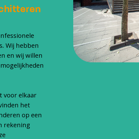
chitteren
onfessionele
s. Wij hebben
n en wij willen
 mogelijkheden
t voor elkaar
vinden het
inderen op een
n rekening
ze