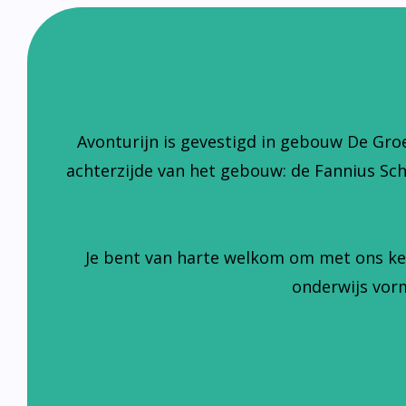
Avonturijn is gevestigd in gebouw De Gro
achterzijde van het gebouw: de Fannius Sc
Je bent van harte welkom om met ons ke
onderwijs vorm