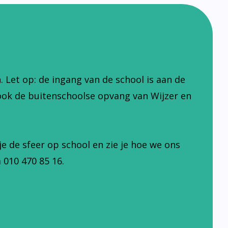
Let op: de ingang van de school is aan de
ook de buitenschoolse opvang van Wijzer en
je de sfeer op school en zie je hoe we ons
 010 470 85 16.