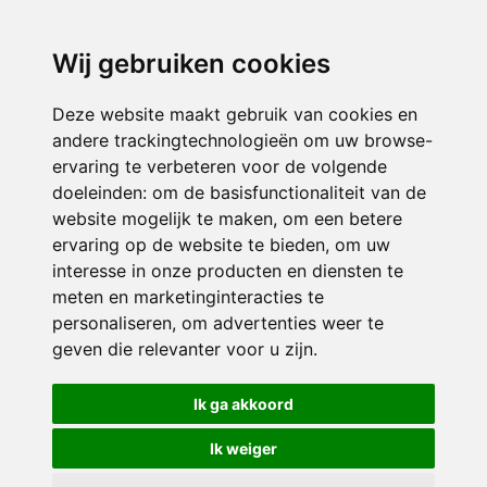
directieavonturijn@siko.nl
Wij gebruiken cookies
ONDERDEEL VAN
Deze website maakt gebruik van cookies en
andere trackingtechnologieën om uw browse-
ervaring te verbeteren voor de volgende
doeleinden:
om de basisfunctionaliteit van de
website mogelijk te maken
,
om een betere
ervaring op de website te bieden
,
om uw
interesse in onze producten en diensten te
© 2026 Avonturijn | Alle rechten voorbehouden
meten en marketinginteracties te
personaliseren
,
om advertenties weer te
Privacy policy
|
Disclaimer
|
Klachtenregeling
|
RSIN en Anbi
|
Cookie
geven die relevanter voor u zijn
.
voorkeuren
Crealisatie
The MindOffice
Ik ga akkoord
Ik weiger