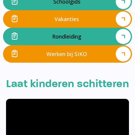
Schoolgids
Vakanties
Rondleiding
Werken bij SIKO
Laat kinderen schitteren