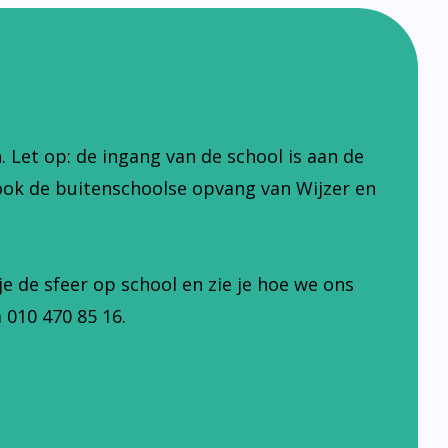
Let op: de ingang van de school is aan de
ook de buitenschoolse opvang van Wijzer en
je de sfeer op school en zie je hoe we ons
 010 470 85 16.