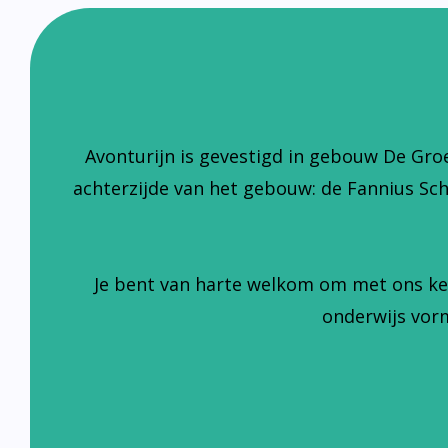
Avonturijn is gevestigd in gebouw De Gro
achterzijde van het gebouw: de Fannius Sc
Je bent van harte welkom om met ons ke
onderwijs vorm