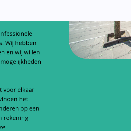
chitteren
onfessionele
s. Wij hebben
n en wij willen
 mogelijkheden
t voor elkaar
vinden het
inderen op een
n rekening
ze