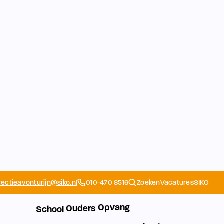
rectieavonturijn@siko.nl
010-470 8516
Zoeken
Vacatures
SIKO
Opvang
Ouders
School
Home
Schoolapp
Contact