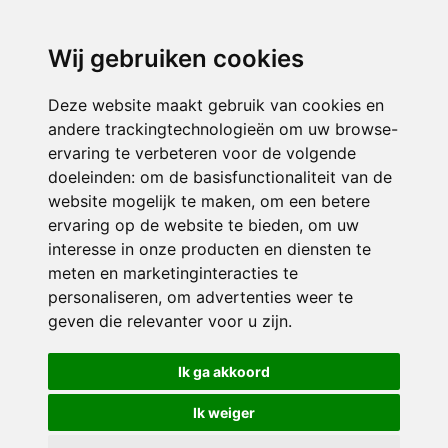
directieavonturijn@siko.nl
Wij gebruiken cookies
ONDERDEEL VAN
Deze website maakt gebruik van cookies en
andere trackingtechnologieën om uw browse-
ervaring te verbeteren voor de volgende
doeleinden:
om de basisfunctionaliteit van de
website mogelijk te maken
,
om een betere
ervaring op de website te bieden
,
om uw
interesse in onze producten en diensten te
© 2026 Avonturijn | Alle rechten voorbehouden
meten en marketinginteracties te
personaliseren
,
om advertenties weer te
Privacy policy
|
Disclaimer
|
Klachtenregeling
|
RSIN en Anbi
|
Cookie
geven die relevanter voor u zijn
.
voorkeuren
Crealisatie
The MindOffice
Ik ga akkoord
Ik weiger