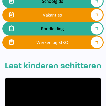
Schoolgids
Vakanties
Rondleiding
Werken bij SIKO
Laat kinderen schitteren