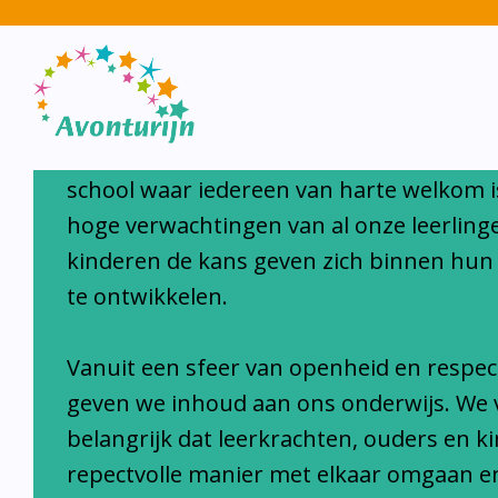
Avonturijn laat kinderen s
Avonturijn is een moderne, open, interc
school waar iedereen van harte welkom i
hoge verwachtingen van al onze leerlinge
kinderen de kans geven zich binnen hun
te ontwikkelen.
Vanuit een sfeer van openheid en respec
geven we inhoud aan ons onderwijs. We 
belangrijk dat leerkrachten, ouders en k
repectvolle manier met elkaar omgaan e
houden met normen en waarden van on