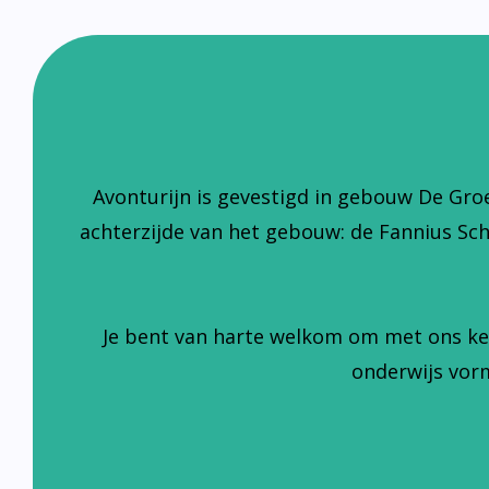
Avonturijn is gevestigd in gebouw De Gro
achterzijde van het gebouw: de Fannius Sc
Je bent van harte welkom om met ons ke
onderwijs vorm