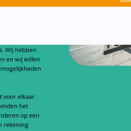
chitteren
onfessionele
s. Wij hebben
n en wij willen
 mogelijkheden
t voor elkaar
vinden het
inderen op een
n rekening
ze