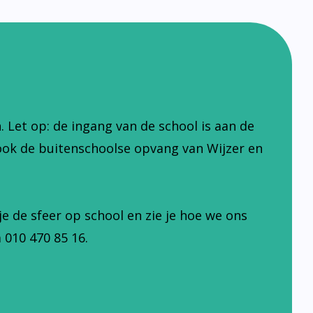
Let op: de ingang van de school is aan de
ook de buitenschoolse opvang van Wijzer en
je de sfeer op school en zie je hoe we ons
 010 470 85 16.