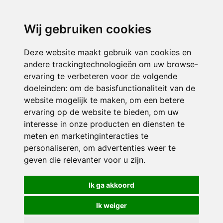
directieavonturijn@siko.nl
Wij gebruiken cookies
ONDERDEEL VAN
Deze website maakt gebruik van cookies en
andere trackingtechnologieën om uw browse-
ervaring te verbeteren voor de volgende
doeleinden:
om de basisfunctionaliteit van de
website mogelijk te maken
,
om een betere
ervaring op de website te bieden
,
om uw
interesse in onze producten en diensten te
© 2026 Avonturijn | Alle rechten voorbehouden
meten en marketinginteracties te
personaliseren
,
om advertenties weer te
Privacy policy
|
Disclaimer
|
Klachtenregeling
|
RSIN en Anbi
|
Cookie
geven die relevanter voor u zijn
.
voorkeuren
Crealisatie
The MindOffice
Ik ga akkoord
Ik weiger