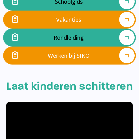
Schoolgids
Vakanties
Rondleiding
Werken bij SIKO
Laat kinderen schitteren