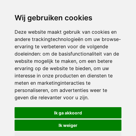
directieavonturijn@siko.nl
Wij gebruiken cookies
ONDERDEEL VAN
Deze website maakt gebruik van cookies en
andere trackingtechnologieën om uw browse-
ervaring te verbeteren voor de volgende
doeleinden:
om de basisfunctionaliteit van de
website mogelijk te maken
,
om een betere
ervaring op de website te bieden
,
om uw
interesse in onze producten en diensten te
© 2026 Avonturijn | Alle rechten voorbehouden
meten en marketinginteracties te
personaliseren
,
om advertenties weer te
Privacy policy
|
Disclaimer
|
Klachtenregeling
|
RSIN en Anbi
|
Cookie
geven die relevanter voor u zijn
.
voorkeuren
Crealisatie
The MindOffice
Ik ga akkoord
Ik weiger