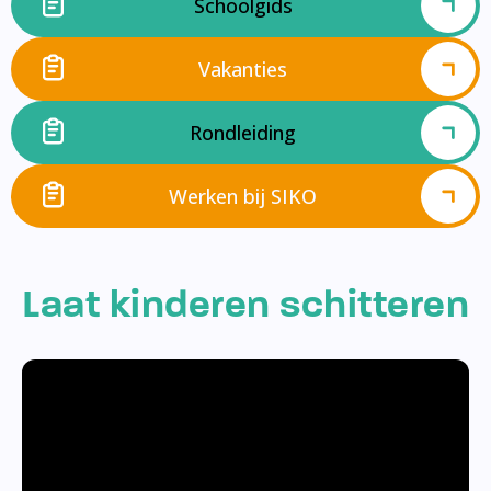
Schoolgids
Vakanties
Rondleiding
Werken bij SIKO
Laat kinderen schitteren