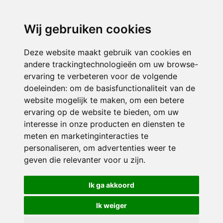
directieavonturijn@siko.nl
Wij gebruiken cookies
ONDERDEEL VAN
Deze website maakt gebruik van cookies en
andere trackingtechnologieën om uw browse-
ervaring te verbeteren voor de volgende
doeleinden:
om de basisfunctionaliteit van de
website mogelijk te maken
,
om een betere
ervaring op de website te bieden
,
om uw
interesse in onze producten en diensten te
© 2026 Avonturijn | Alle rechten voorbehouden
meten en marketinginteracties te
personaliseren
,
om advertenties weer te
Privacy policy
|
Disclaimer
|
Klachtenregeling
|
RSIN en Anbi
|
Cookie
geven die relevanter voor u zijn
.
voorkeuren
Crealisatie
The MindOffice
Ik ga akkoord
Ik weiger