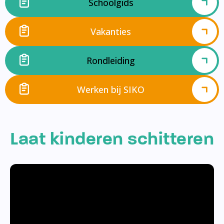
Schoolgids
Vakanties
Rondleiding
Werken bij SIKO
Laat kinderen schitteren