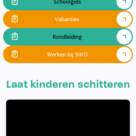
Schoolgids
Vakanties
Rondleiding
Werken bij SIKO
Laat kinderen schitteren