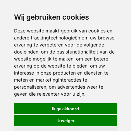
directieavonturijn@siko.nl
Wij gebruiken cookies
ONDERDEEL VAN
Deze website maakt gebruik van cookies en
andere trackingtechnologieën om uw browse-
ervaring te verbeteren voor de volgende
doeleinden:
om de basisfunctionaliteit van de
website mogelijk te maken
,
om een betere
ervaring op de website te bieden
,
om uw
interesse in onze producten en diensten te
© 2026 Avonturijn | Alle rechten voorbehouden
meten en marketinginteracties te
personaliseren
,
om advertenties weer te
Privacy policy
|
Disclaimer
|
Klachtenregeling
|
RSIN en Anbi
|
Cookie
geven die relevanter voor u zijn
.
voorkeuren
Crealisatie
The MindOffice
Ik ga akkoord
Ik weiger