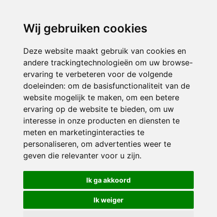
directieavonturijn@siko.nl
Wij gebruiken cookies
ONDERDEEL VAN
Deze website maakt gebruik van cookies en
andere trackingtechnologieën om uw browse-
ervaring te verbeteren voor de volgende
doeleinden:
om de basisfunctionaliteit van de
website mogelijk te maken
,
om een betere
ervaring op de website te bieden
,
om uw
interesse in onze producten en diensten te
© 2026 Avonturijn | Alle rechten voorbehouden
meten en marketinginteracties te
personaliseren
,
om advertenties weer te
Privacy policy
|
Disclaimer
|
Klachtenregeling
|
RSIN en Anbi
|
Cookie
geven die relevanter voor u zijn
.
voorkeuren
Crealisatie
The MindOffice
Ik ga akkoord
Ik weiger