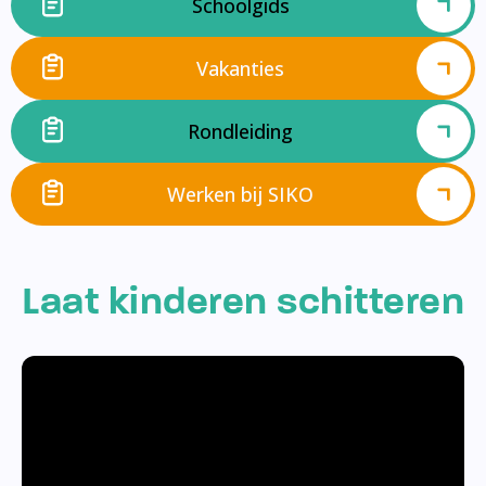
Schoolgids
Vakanties
Rondleiding
Werken bij SIKO
Laat kinderen schitteren