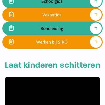
Schoolgids
Vakanties
Rondleiding
Werken bij SIKO
Laat kinderen schitteren