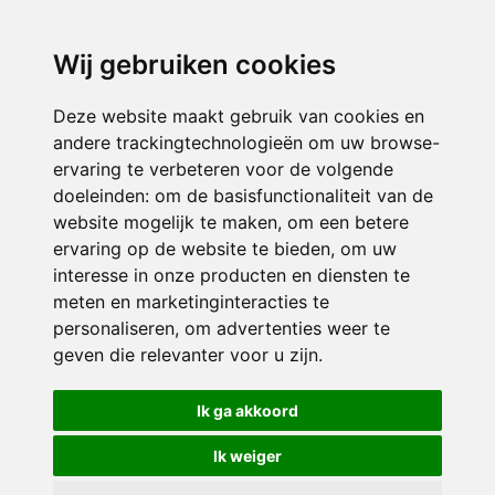
directieavonturijn@siko.nl
Wij gebruiken cookies
ONDERDEEL VAN
Deze website maakt gebruik van cookies en
andere trackingtechnologieën om uw browse-
ervaring te verbeteren voor de volgende
doeleinden:
om de basisfunctionaliteit van de
website mogelijk te maken
,
om een betere
ervaring op de website te bieden
,
om uw
interesse in onze producten en diensten te
© 2026 Avonturijn | Alle rechten voorbehouden
meten en marketinginteracties te
personaliseren
,
om advertenties weer te
Privacy policy
|
Disclaimer
|
Klachtenregeling
|
RSIN en Anbi
|
Cookie
geven die relevanter voor u zijn
.
voorkeuren
Crealisatie
The MindOffice
Ik ga akkoord
Ik weiger