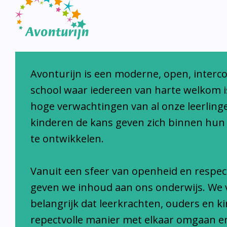
Avonturijn laat kinderen s
Avonturijn is een moderne, open, interc
school waar iedereen van harte welkom i
hoge verwachtingen van al onze leerlinge
kinderen de kans geven zich binnen hun
te ontwikkelen.
Vanuit een sfeer van openheid en respec
geven we inhoud aan ons onderwijs. We 
belangrijk dat leerkrachten, ouders en k
repectvolle manier met elkaar omgaan e
houden met normen en waarden van on