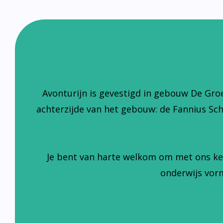
Avonturijn is gevestigd in gebouw De Gro
achterzijde van het gebouw: de Fannius Sc
Je bent van harte welkom om met ons ke
onderwijs vorm