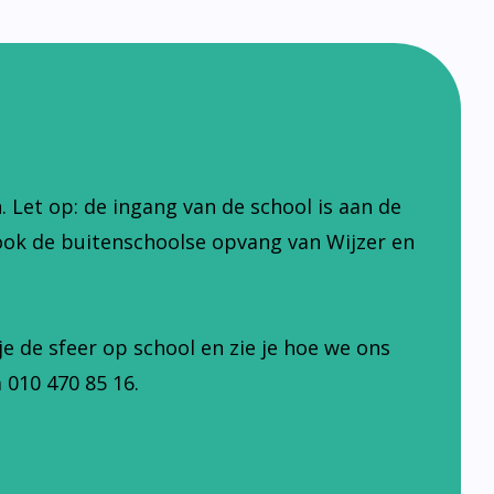
Let op: de ingang van de school is aan de
ook de buitenschoolse opvang van Wijzer en
je de sfeer op school en zie je hoe we ons
 010 470 85 16.