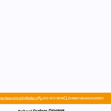
rectieavonturijn@siko.nl
010-470 8516
Zoeken
Vacatures
SIKO
Opvang
Ouders
School
Home
Schoolapp
Contact