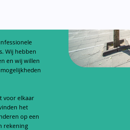
chitteren
onfessionele
s. Wij hebben
n en wij willen
 mogelijkheden
t voor elkaar
vinden het
inderen op een
n rekening
ze