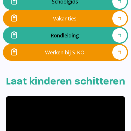
Schoolgids
Vakanties
Rondleiding
Werken bij SIKO
Laat kinderen schitteren