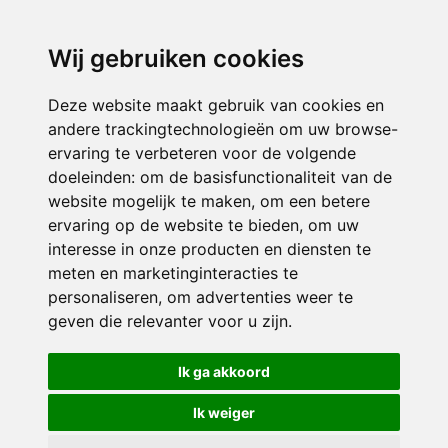
directieavonturijn@siko.nl
Wij gebruiken cookies
ONDERDEEL VAN
Deze website maakt gebruik van cookies en
andere trackingtechnologieën om uw browse-
ervaring te verbeteren voor de volgende
doeleinden:
om de basisfunctionaliteit van de
website mogelijk te maken
,
om een betere
ervaring op de website te bieden
,
om uw
interesse in onze producten en diensten te
© 2026 Avonturijn | Alle rechten voorbehouden
meten en marketinginteracties te
personaliseren
,
om advertenties weer te
Privacy policy
|
Disclaimer
|
Klachtenregeling
|
RSIN en Anbi
|
Cookie
geven die relevanter voor u zijn
.
voorkeuren
Crealisatie
The MindOffice
Ik ga akkoord
Ik weiger