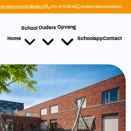
rectieavonturijn@siko.nl
010-470 8516
Zoeken
Vacatures
SIKO
Opvang
Ouders
School
Home
Schoolapp
Contact