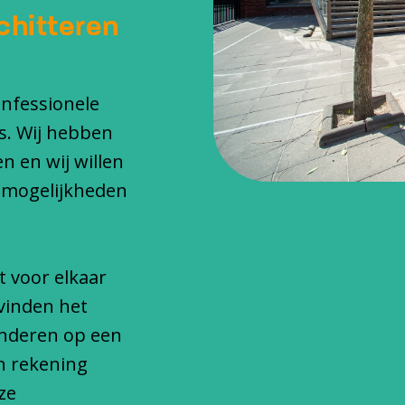
chitteren
onfessionele
s. Wij hebben
n en wij willen
 mogelijkheden
t voor elkaar
vinden het
inderen op een
n rekening
ze