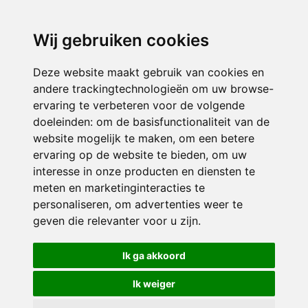
directieavonturijn@siko.nl
Wij gebruiken cookies
ONDERDEEL VAN
Deze website maakt gebruik van cookies en
andere trackingtechnologieën om uw browse-
ervaring te verbeteren voor de volgende
doeleinden:
om de basisfunctionaliteit van de
website mogelijk te maken
,
om een betere
ervaring op de website te bieden
,
om uw
interesse in onze producten en diensten te
© 2026 Avonturijn | Alle rechten voorbehouden
meten en marketinginteracties te
personaliseren
,
om advertenties weer te
Privacy policy
|
Disclaimer
|
Klachtenregeling
|
RSIN en Anbi
|
Cookie
geven die relevanter voor u zijn
.
voorkeuren
Crealisatie
The MindOffice
Ik ga akkoord
Ik weiger