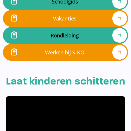
Schoolgids
Vakanties
Rondleiding
Werken bij SIKO
Laat kinderen schitteren