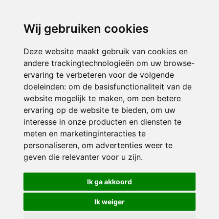
directieavonturijn@siko.nl
Wij gebruiken cookies
ONDERDEEL VAN
Deze website maakt gebruik van cookies en
andere trackingtechnologieën om uw browse-
ervaring te verbeteren voor de volgende
doeleinden:
om de basisfunctionaliteit van de
website mogelijk te maken
,
om een betere
ervaring op de website te bieden
,
om uw
interesse in onze producten en diensten te
© 2026 Avonturijn | Alle rechten voorbehouden
meten en marketinginteracties te
personaliseren
,
om advertenties weer te
Privacy policy
|
Disclaimer
|
Klachtenregeling
|
RSIN en Anbi
|
Cookie
geven die relevanter voor u zijn
.
voorkeuren
Crealisatie
The MindOffice
Ik ga akkoord
Ik weiger