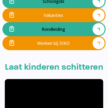
Schoolgids
Vakanties
Rondleiding
Werken bij SIKO
Laat kinderen schitteren