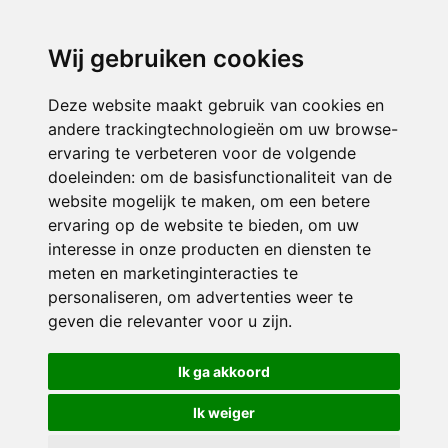
directieavonturijn@siko.nl
Wij gebruiken cookies
ONDERDEEL VAN
Deze website maakt gebruik van cookies en
andere trackingtechnologieën om uw browse-
ervaring te verbeteren voor de volgende
doeleinden:
om de basisfunctionaliteit van de
website mogelijk te maken
,
om een betere
ervaring op de website te bieden
,
om uw
interesse in onze producten en diensten te
© 2026 Avonturijn | Alle rechten voorbehouden
meten en marketinginteracties te
personaliseren
,
om advertenties weer te
Privacy policy
|
Disclaimer
|
Klachtenregeling
|
RSIN en Anbi
|
Cookie
geven die relevanter voor u zijn
.
voorkeuren
Crealisatie
The MindOffice
Ik ga akkoord
Ik weiger