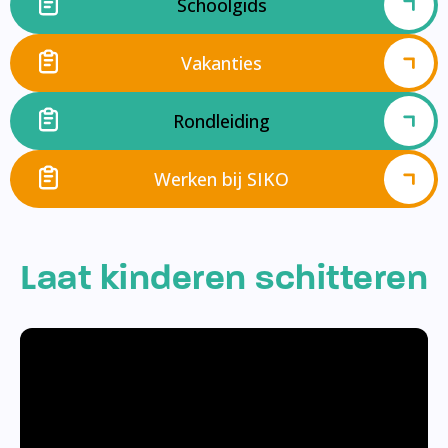
Schoolgids
Vakanties
Rondleiding
Werken bij SIKO
Laat kinderen schitteren