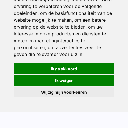
directieavonturijn@siko.nl
ervaring te verbeteren voor de volgende
doeleinden:
om de basisfunctionaliteit van de
ONDERDEEL VAN
website mogelijk te maken
,
om een betere
ervaring op de website te bieden
,
om uw
interesse in onze producten en diensten te
meten en marketinginteracties te
personaliseren
,
om advertenties weer te
geven die relevanter voor u zijn
.
Ik ga akkoord
© 2026 Avonturijn | Alle rechten voorbehouden
Ik weiger
Privacy policy
|
Disclaimer
|
Klachtenregeling
|
RSIN en Anbi
|
Cookie
voorkeuren
Wijzig mijn voorkeuren
Crealisatie
The MindOffice