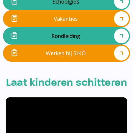
Schoolgids
Vakanties
Rondleiding
Werken bij SIKO
Laat kinderen schitteren