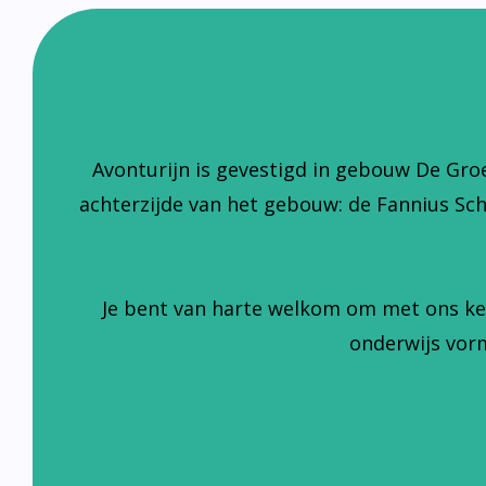
Avonturijn is gevestigd in gebouw De Gro
achterzijde van het gebouw: de Fannius Sc
Je bent van harte welkom om met ons ke
onderwijs vorm