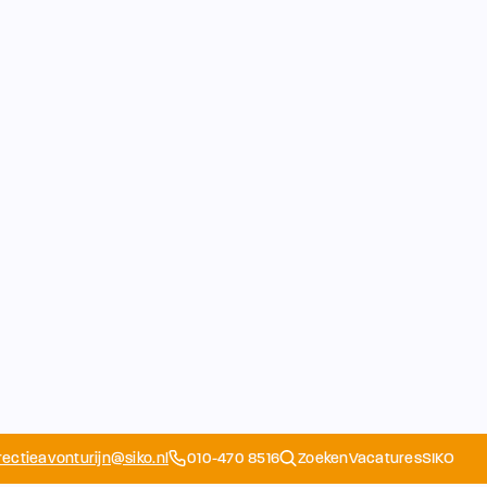
rectieavonturijn@siko.nl
010-470 8516
Zoeken
Vacatures
SIKO
Opvang
Ouders
School
Home
Schoolapp
Contact