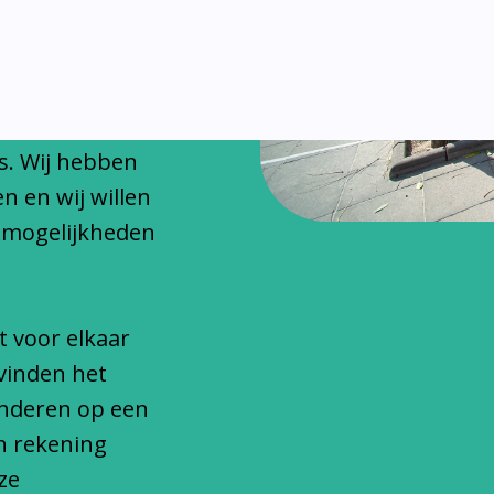
chitteren
onfessionele
s. Wij hebben
n en wij willen
 mogelijkheden
t voor elkaar
vinden het
inderen op een
n rekening
ze