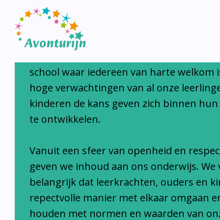
Avonturijn laat kinderen s
Avonturijn is een moderne, open, interc
school waar iedereen van harte welkom i
hoge verwachtingen van al onze leerlinge
kinderen de kans geven zich binnen hun
te ontwikkelen.
Vanuit een sfeer van openheid en respec
geven we inhoud aan ons onderwijs. We 
belangrijk dat leerkrachten, ouders en k
repectvolle manier met elkaar omgaan e
houden met normen en waarden van on