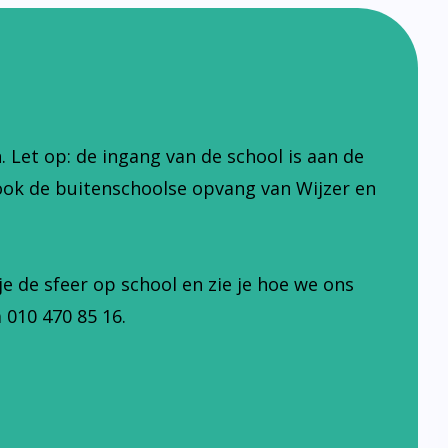
Let op: de ingang van de school is aan de
ook de buitenschoolse opvang van Wijzer en
je de sfeer op school en zie je hoe we ons
 010 470 85 16.