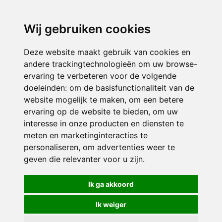
directieavonturijn@siko.nl
Wij gebruiken cookies
ONDERDEEL VAN
Deze website maakt gebruik van cookies en
andere trackingtechnologieën om uw browse-
ervaring te verbeteren voor de volgende
doeleinden:
om de basisfunctionaliteit van de
website mogelijk te maken
,
om een betere
ervaring op de website te bieden
,
om uw
interesse in onze producten en diensten te
© 2026 Avonturijn | Alle rechten voorbehouden
meten en marketinginteracties te
personaliseren
,
om advertenties weer te
Privacy policy
|
Disclaimer
|
Klachtenregeling
|
RSIN en Anbi
|
Cookie
geven die relevanter voor u zijn
.
voorkeuren
Crealisatie
The MindOffice
Ik ga akkoord
Ik weiger