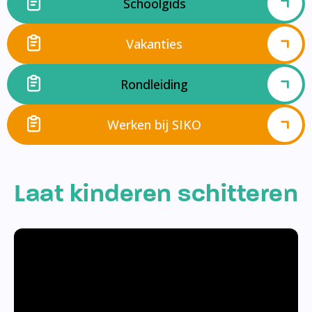
Schoolgids
Vakanties
Rondleiding
Werken bij SIKO
Laat kinderen schitteren