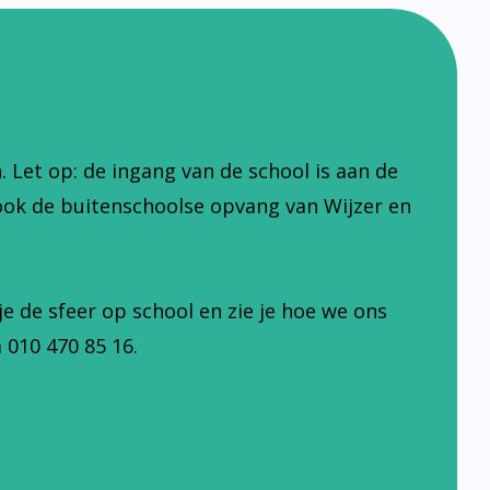
Let op: de ingang van de school is aan de
ook de buitenschoolse opvang van Wijzer en
je de sfeer op school en zie je hoe we ons
 010 470 85 16.