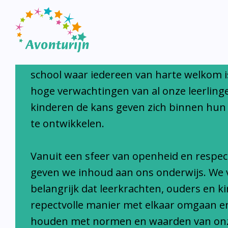
Avonturijn laat kinderen s
Avonturijn is een moderne, open, interc
school waar iedereen van harte welkom i
hoge verwachtingen van al onze leerlinge
kinderen de kans geven zich binnen hun
te ontwikkelen.
Vanuit een sfeer van openheid en respec
geven we inhoud aan ons onderwijs. We 
belangrijk dat leerkrachten, ouders en k
repectvolle manier met elkaar omgaan e
houden met normen en waarden van on