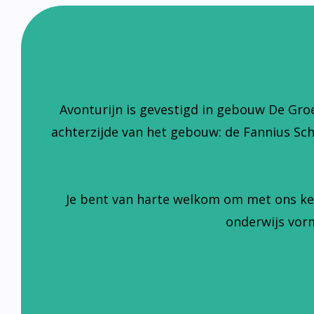
Avonturijn is gevestigd in gebouw De Gro
achterzijde van het gebouw: de Fannius Sc
Je bent van harte welkom om met ons ke
onderwijs vorm