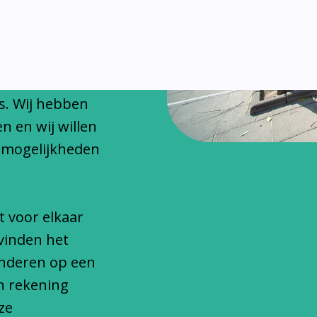
chitteren
onfessionele
s. Wij hebben
n en wij willen
 mogelijkheden
t voor elkaar
vinden het
inderen op een
n rekening
ze