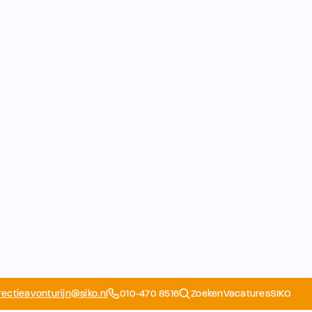
rectieavonturijn@siko.nl
010-470 8516
Zoeken
Vacatures
SIKO
Opvang
Ouders
School
Home
Schoolapp
Contact