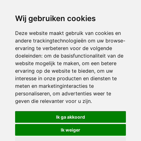
directieavonturijn@siko.nl
Wij gebruiken cookies
ONDERDEEL VAN
Deze website maakt gebruik van cookies en
andere trackingtechnologieën om uw browse-
ervaring te verbeteren voor de volgende
doeleinden:
om de basisfunctionaliteit van de
website mogelijk te maken
,
om een betere
ervaring op de website te bieden
,
om uw
interesse in onze producten en diensten te
© 2026 Avonturijn | Alle rechten voorbehouden
meten en marketinginteracties te
personaliseren
,
om advertenties weer te
Privacy policy
|
Disclaimer
|
Klachtenregeling
|
RSIN en Anbi
|
Cookie
geven die relevanter voor u zijn
.
voorkeuren
Crealisatie
The MindOffice
Ik ga akkoord
Ik weiger