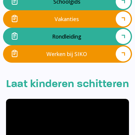
Schoolgids
Vakanties
Rondleiding
Werken bij SIKO
Laat kinderen schitteren