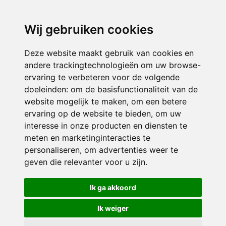
directieavonturijn@siko.nl
Wij gebruiken cookies
ONDERDEEL VAN
Deze website maakt gebruik van cookies en
andere trackingtechnologieën om uw browse-
ervaring te verbeteren voor de volgende
doeleinden:
om de basisfunctionaliteit van de
website mogelijk te maken
,
om een betere
ervaring op de website te bieden
,
om uw
interesse in onze producten en diensten te
© 2026 Avonturijn | Alle rechten voorbehouden
meten en marketinginteracties te
personaliseren
,
om advertenties weer te
Privacy policy
|
Disclaimer
|
Klachtenregeling
|
RSIN en Anbi
|
Cookie
geven die relevanter voor u zijn
.
voorkeuren
Crealisatie
The MindOffice
Ik ga akkoord
Ik weiger