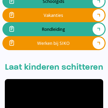
Schoolgids
Vakanties
Rondleiding
Werken bij SIKO
Laat kinderen schitteren